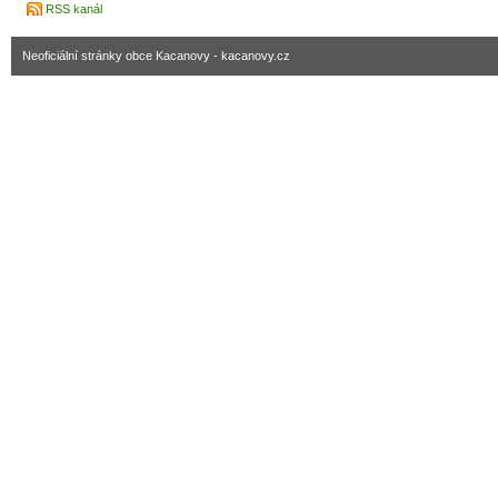
RSS kanál
Neoficiální stránky obce Kacanovy - kacanovy.cz