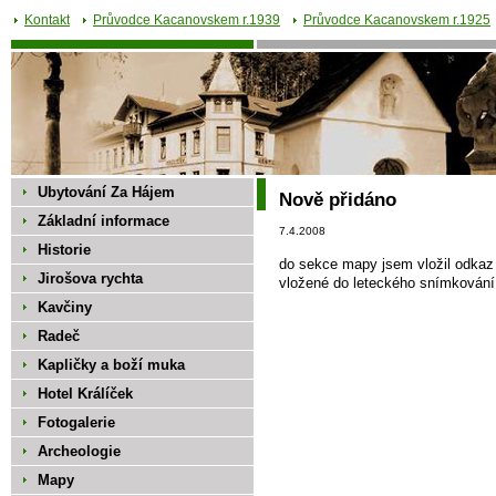
Kontakt
Průvodce Kacanovskem r.1939
Průvodce Kacanovskem r.1925
Ubytování Za Hájem
Nově přidáno
Základní informace
7.4.2008
Historie
do sekce mapy jsem vložil odkaz 
Jirošova rychta
vložené do leteckého snímkování.
Kavčiny
Radeč
Kapličky a boží muka
Hotel Králíček
Fotogalerie
Archeologie
Mapy