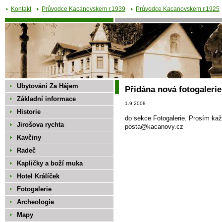
Kontakt
Průvodce Kacanovskem r.1939
Průvodce Kacanovskem r.1925
Ubytování Za Hájem
Přidána nová fotogaleri
Základní informace
1.9.2008
Historie
do sekce Fotogalerie. Prosím kaž
Jirošova rychta
posta@kacanovy.cz
Kavčiny
Radeč
Kapličky a boží muka
Hotel Králíček
Fotogalerie
Archeologie
Mapy