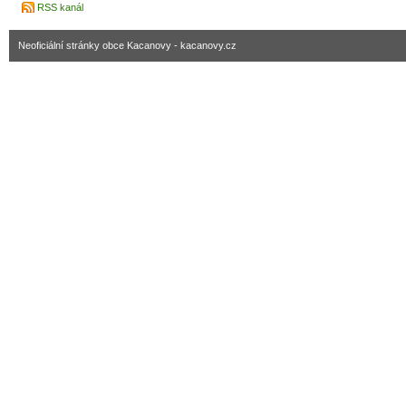
RSS kanál
Neoficiální stránky obce Kacanovy - kacanovy.cz