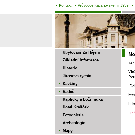
Kontakt
Průvodce Kacanovskem r.1939
Ubytování Za Hájem
No
Základní informace
13.5
Historie
Vlo
Jirošova rychta
Pet
Kavčiny
Dal
Radeč
htt
Kapličky a boží muka
htt
Hotel Králíček
Jmé
Fotogalerie
Archeologie
Mapy