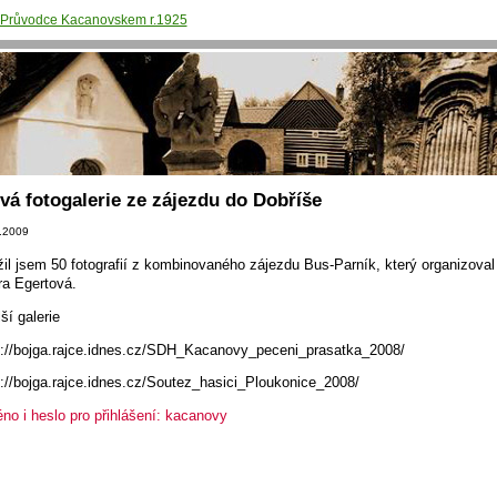
Průvodce Kacanovskem r.1925
vá fotogalerie ze zájezdu do Dobříše
.2009
žil jsem 50 fotografií z kombinovaného zájezdu Bus-Parník, který organizova
ra Egertová.
ší galerie
p://bojga.rajce.idnes.cz/SDH_Kacanovy_peceni_prasatka_2008/
p://bojga.rajce.idnes.cz/Soutez_hasici_Ploukonice_2008/
no i heslo pro přihlášení: kacanovy