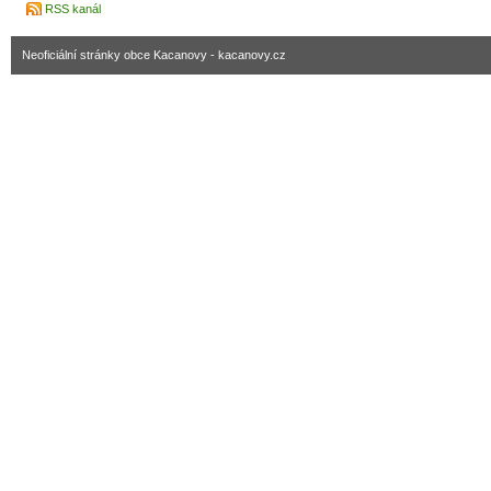
RSS kanál
Neoficiální stránky obce Kacanovy - kacanovy.cz