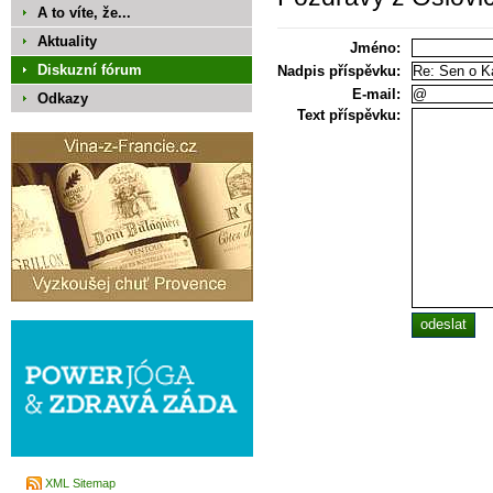
A to víte, že...
Aktuality
Jméno:
Diskuzní fórum
Nadpis příspěvku:
E-mail:
Odkazy
Text příspěvku:
XML Sitemap