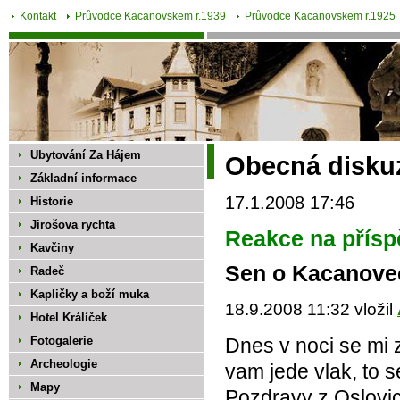
Kontakt
Průvodce Kacanovskem r.1939
Průvodce Kacanovskem r.1925
Ubytování Za Hájem
Obecná disku
Základní informace
17.1.2008 17:46
Historie
Jirošova rychta
Reakce na přísp
Kavčiny
Sen o Kacanove
Radeč
Kapličky a boží muka
18.9.2008 11:32 vložil
Hotel Králíček
Fotogalerie
Dnes v noci se mi 
Archeologie
vam jede vlak, to s
Mapy
Pozdravy z Oslovic