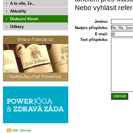
A to víte, že...
Nebo vyhlásit refe
Aktuality
Diskuzní fórum
Jméno:
Odkazy
Nadpis příspěvku:
E-mail:
Text příspěvku:
XML Sitemap