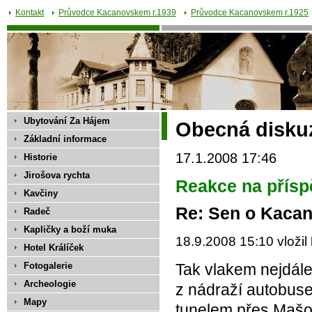
Kontakt
Průvodce Kacanovskem r.1939
Průvodce Kacanovskem r.1925
Ubytování Za Hájem
Obecná disku
Základní informace
17.1.2008 17:46
Historie
Jirošova rychta
Reakce na přísp
Kavčiny
Re: Sen o Kaca
Radeč
Kapličky a boží muka
18.9.2008 15:10 vložil
Hotel Králíček
Fotogalerie
Tak vlakem nejdál
Archeologie
z nádraží autobus
Mapy
tunelem přes Mašov