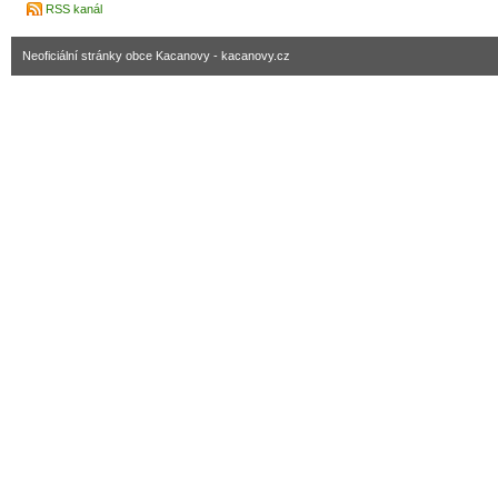
RSS kanál
Neoficiální stránky obce Kacanovy - kacanovy.cz