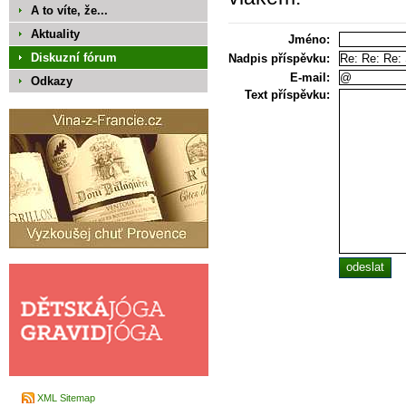
A to víte, že...
Aktuality
Jméno:
Diskuzní fórum
Nadpis příspěvku:
E-mail:
Odkazy
Text příspěvku:
XML Sitemap