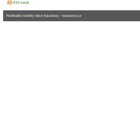
RSS kanál
Neoficiální stránky obce Kacanovy - kacanovy.cz