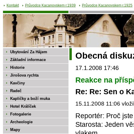
Kontakt
Průvodce Kacanovskem r.1939
Průvodce Kacanovskem r.1925
Ubytování Za Hájem
Obecná disku
Základní informace
17.1.2008 17:46
Historie
Jirošova rychta
Reakce na přísp
Kavčiny
Re: Re: Sen o 
Radeč
Kapličky a boží muka
15.11.2008 11:06 vloži
Hotel Králíček
Fotogalerie
Reportér: Proč jst
Archeologie
Starosta: Jeden vě
Mapy
vlakem.