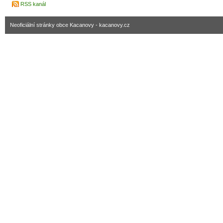
RSS kanál
Neoficiální stránky obce Kacanovy - kacanovy.cz