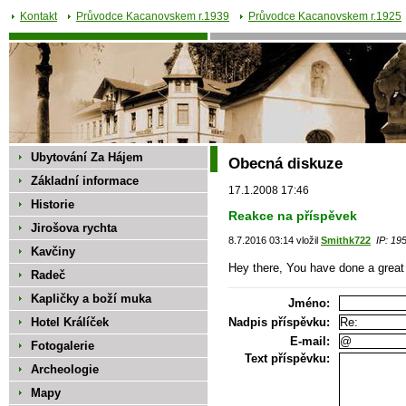
Kontakt
Průvodce Kacanovskem r.1939
Průvodce Kacanovskem r.1925
Ubytování Za Hájem
Obecná diskuze
Základní informace
17.1.2008 17:46
Historie
Reakce na příspěvek
Jirošova rychta
8.7.2016 03:14 vložil
Smithk722
IP: 19
Kavčiny
Hey there, You have done a great 
Radeč
Kapličky a boží muka
Jméno:
Hotel Králíček
Nadpis příspěvku:
E-mail:
Fotogalerie
Text příspěvku:
Archeologie
Mapy