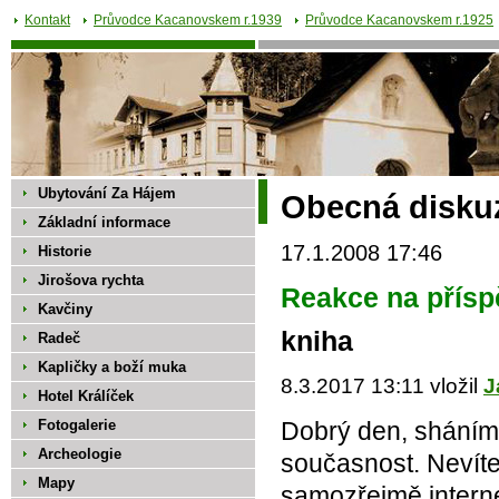
Kontakt
Průvodce Kacanovskem r.1939
Průvodce Kacanovskem r.1925
Ubytování Za Hájem
Obecná disku
Základní informace
17.1.2008 17:46
Historie
Jirošova rychta
Reakce na přísp
Kavčiny
kniha
Radeč
Kapličky a boží muka
8.3.2017 13:11 vložil
J
Hotel Králíček
Fotogalerie
Dobrý den, sháním 
Archeologie
současnost. Nevíte
Mapy
samozřejmě internet