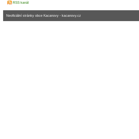
RSS kanál
Neoficiální stránky obce Kacanovy - kacanovy.cz