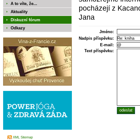
A to víte, že...
pocházejí z Kacano
Aktuality
Jana
Diskuzní fórum
Odkazy
Jméno:
Nadpis příspěvku:
E-mail:
Text příspěvku:
XML Sitemap