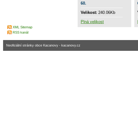
60.
Velikost:
240.06Kb
Plná velikost
XML Sitemap
RSS kanál
Neoficiální stránky obce Kacanovy - kacanovy.cz