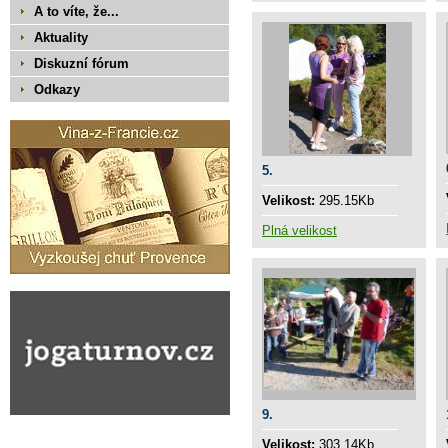
A to víte, že...
Aktuality
Diskuzní fórum
Odkazy
5.
Velikost:
295.15Kb
Plná velikost
9.
Velikost:
303.14Kb