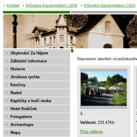
Kontakt
Průvodce Kacanovskem r.1939
Průvodce Kacanovskem r.1925
Ubytování Za Hájem
Slavnostní otevření víceúčelového
Základní informace
Historie
Jirošova rychta
Kavčiny
Radeč
Kapličky a boží muka
Hotel Králíček
1.
Fotogalerie
Velikost:
233.47Kb
Archeologie
Plná velikost
Mapy